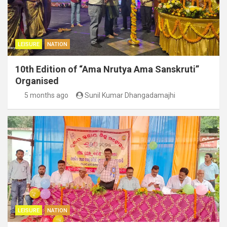
LEISURE
NATION
10th Edition of “Ama Nrutya Ama Sanskruti”
Organised
5 months ago
Sunil Kumar Dhangadamajhi
LEISURE
NATION