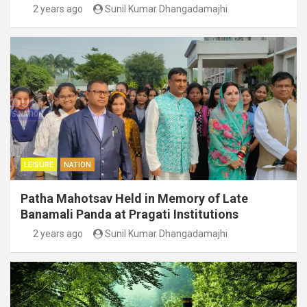
2 years ago
Sunil Kumar Dhangadamajhi
LEISURE
NATION
Patha Mahotsav Held in Memory of Late
Banamali Panda at Pragati Institutions
2 years ago
Sunil Kumar Dhangadamajhi