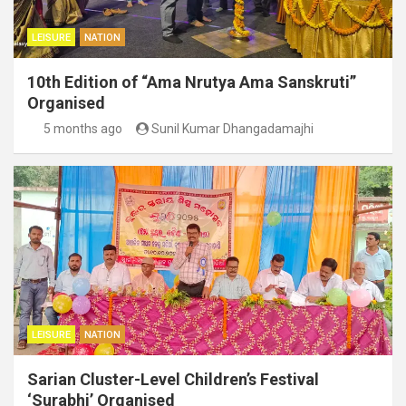
LEISURE
NATION
10th Edition of “Ama Nrutya Ama Sanskruti”
Organised
5 months ago
Sunil Kumar Dhangadamajhi
LEISURE
NATION
Sarian Cluster-Level Children’s Festival
‘Surabhi’ Organised