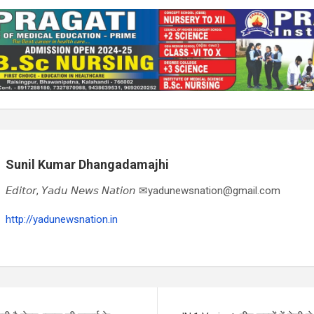
Sunil Kumar Dhangadamajhi
𝘌𝘥𝘪𝘵𝘰𝘳, 𝘠𝘢𝘥𝘶 𝘕𝘦𝘸𝘴 𝘕𝘢𝘵𝘪𝘰𝘯 ✉yadunewsnation@gmail.com
http://yadunewsnation.in