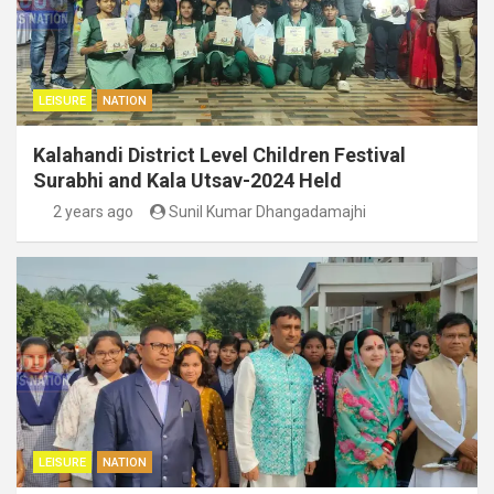
LEISURE
NATION
Kalahandi District Level Children Festival
Surabhi and Kala Utsav-2024 Held
2 years ago
Sunil Kumar Dhangadamajhi
LEISURE
NATION