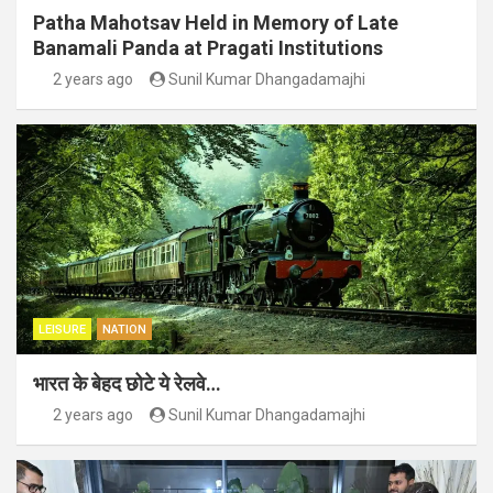
Patha Mahotsav Held in Memory of Late
Banamali Panda at Pragati Institutions
2 years ago
Sunil Kumar Dhangadamajhi
LEISURE
NATION
भारत के बेहद छोटे ये रेलवे…
2 years ago
Sunil Kumar Dhangadamajhi