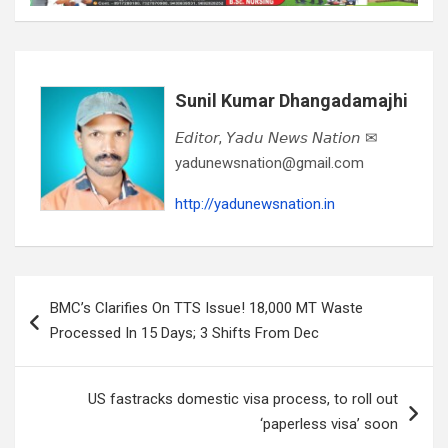
Sunil Kumar Dhangadamajhi
𝘌𝘥𝘪𝘵𝘰𝘳, 𝘠𝘢𝘥𝘶 𝘕𝘦𝘸𝘴 𝘕𝘢𝘵𝘪𝘰𝘯 ✉
yadunewsnation@gmail.com
http://yadunewsnation.in
Post
BMC’s Clarifies On TTS Issue! 18,000 MT Waste
navigation
Processed In 15 Days; 3 Shifts From Dec
US fastracks domestic visa process, to roll out
‘paperless visa’ soon