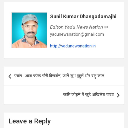
Sunil Kumar Dhangadamajhi
𝘌𝘥𝘪𝘵𝘰𝘳, 𝘠𝘢𝘥𝘶 𝘕𝘦𝘸𝘴 𝘕𝘢𝘵𝘪𝘰𝘯 ✉
yadunewsnation@gmail.com
http://yadunewsnation.in
Post
पंचांग : आज ज्येष्ठ गौरी विसर्जन, जानें शुभ मुहूर्त और राहु काल
navigation
जाति जोड़ने में जुटे अखिलेश यादव
Leave a Reply