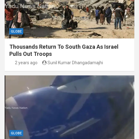
GLOBE
Thousands Return To South Gaza As Israel
Pulls Out Troops
2 years ago
Sunil Kumar Dhangadamajhi
GLOBE