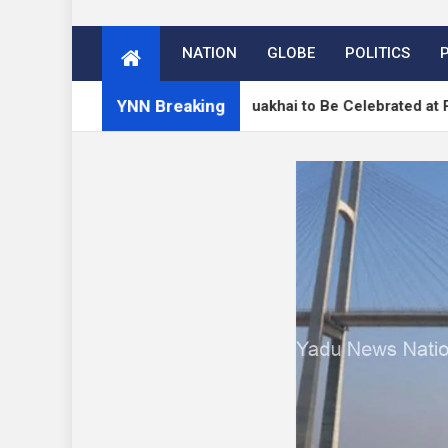
NATION
GLOBE
POLITICS
YNN Breaking
 नुआखाई
Nuakhai to Be Celebrated at Parabangi Ma