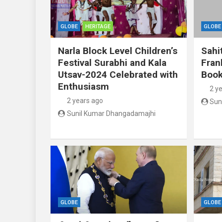
GLOBE
HERITAGE
GLOBE
Narla Block Level Children’s
Sahi
Festival Surabhi and Kala
Fran
Utsav-2024 Celebrated with
Book
Enthusiasm
2 y
2 years ago
Sun
Sunil Kumar Dhangadamajhi
GLOBE
GLOBE