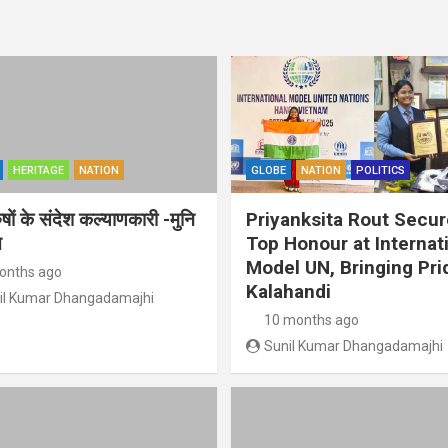
HERITAGE
NATION
GLOBE
NATION
POLITICS
ुषों के संदेश कल्याणकारी -मुनि
Priyanksita Rout Secu
त
Top Honour at Internat
Model UN, Bringing Pri
onths ago
Kalahandi
il Kumar Dhangadamajhi
10 months ago
Sunil Kumar Dhangadamajhi