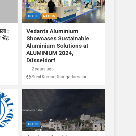
GLOBE
NATION
ेला :
Vedanta Aluminium
 भेंट
Showcases Sustainable
Aluminium Solutions at
ALUMINIUM 2024,
Düsseldorf
2 years ago
Sunil Kumar Dhangadamajhi
GLOBE