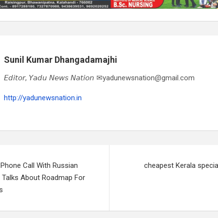
Sunil Kumar Dhangadamajhi
𝘌𝘥𝘪𝘵𝘰𝘳, 𝘠𝘢𝘥𝘶 𝘕𝘦𝘸𝘴 𝘕𝘢𝘵𝘪𝘰𝘯 ✉yadunewsnation@gmail.com
http://yadunewsnation.in
Phone Call With Russian
cheapest Kerala specia
n, Talks About Roadmap For
s