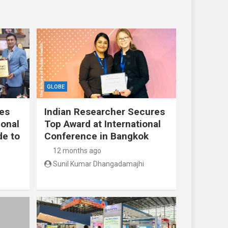
GLOBE
res
Indian Researcher Secures
ional
Top Award at International
de to
Conference in Bangkok
12 months ago
Sunil Kumar Dhangadamajhi