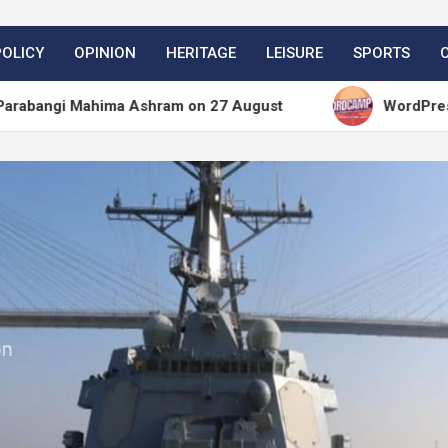
POLICY
OPINION
HERITAGE
LEISURE
SPORTS
hima Ashram on 27 August
WordPress.org blog: W