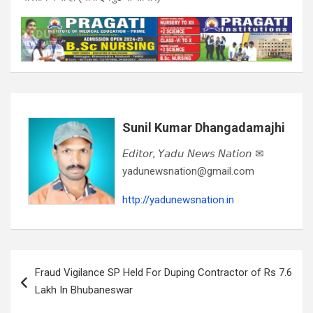
Sunil Kumar Dhangadamajhi
𝘌𝘥𝘪𝘵𝘰𝘳, 𝘠𝘢𝘥𝘶 𝘕𝘦𝘸𝘴 𝘕𝘢𝘵𝘪𝘰𝘯 ✉
yadunewsnation@gmail.com
http://yadunewsnation.in
Post
Fraud Vigilance SP Held For Duping Contractor of Rs 7.6
navigation
Lakh In Bhubaneswar