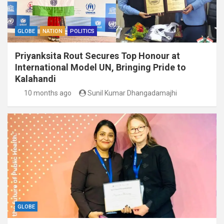
GLOBE
NATION
POLITICS
Priyanksita Rout Secures Top Honour at
International Model UN, Bringing Pride to
Kalahandi
10 months ago
Sunil Kumar Dhangadamajhi
GLOBE