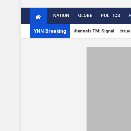
NATION
GLOBE
POLITICS
YNN Breaking
rge
Open Channels FM: Signal – Issue 19