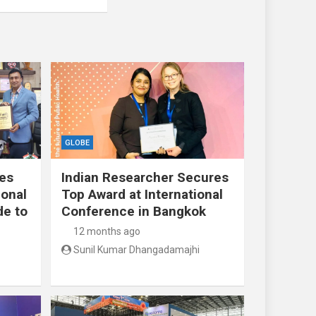
GLOBE
res
Indian Researcher Secures
ional
Top Award at International
de to
Conference in Bangkok
12 months ago
Sunil Kumar Dhangadamajhi