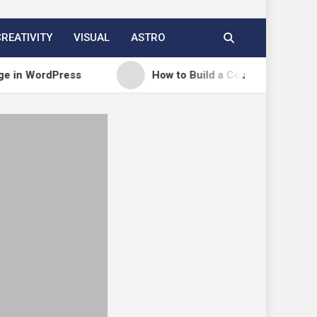
CREATIVITY
VISUAL
ASTRO
ress
How to Build a Course Membership Site (Rec