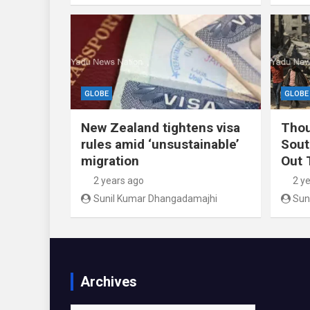
GLOBE
GLOBE
New Zealand tightens visa
Thou
rules amid ‘unsustainable’
Sout
migration
Out 
2 years ago
2 y
Sunil Kumar Dhangadamajhi
Sun
Archives