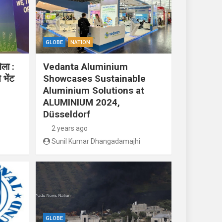
GLOBE
NATION
ेला :
Vedanta Aluminium
 भेंट
Showcases Sustainable
Aluminium Solutions at
ALUMINIUM 2024,
Düsseldorf
2 years ago
Sunil Kumar Dhangadamajhi
GLOBE