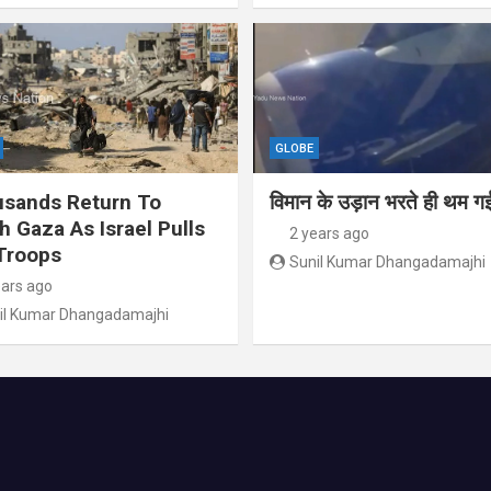
GLOBE
sands Return To
विमान के उड़ान भरते ही थम गई
h Gaza As Israel Pulls
2 years ago
Troops
Sunil Kumar Dhangadamajhi
ears ago
il Kumar Dhangadamajhi