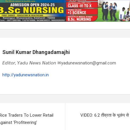
Sunil Kumar Dhangadamajhi
𝘌𝘥𝘪𝘵𝘰𝘳, 𝘠𝘢𝘥𝘶 𝘕𝘦𝘸𝘴 𝘕𝘢𝘵𝘪𝘰𝘯 ✉yadunewsnation@gmail.com
http://yadunewsnation.in
Rice Traders To Lower Retail
VIDEO: 6.2 तीव्रता के भूकंप से
gainst ‘Profiteering’