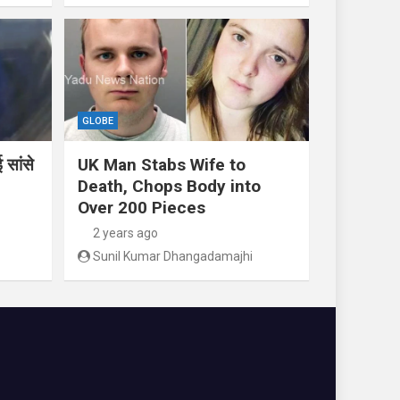
GLOBE
 सांसे
UK Man Stabs Wife to
Death, Chops Body into
Over 200 Pieces
2 years ago
Sunil Kumar Dhangadamajhi