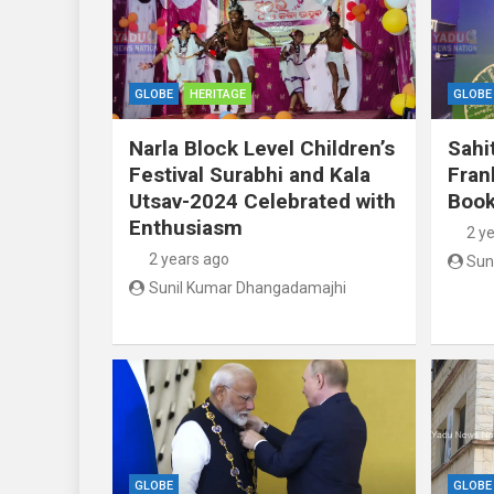
GLOBE
HERITAGE
GLOBE
Narla Block Level Children’s
Sahi
Festival Surabhi and Kala
Fran
Utsav-2024 Celebrated with
Book
Enthusiasm
2 y
2 years ago
Sun
Sunil Kumar Dhangadamajhi
GLOBE
GLOBE