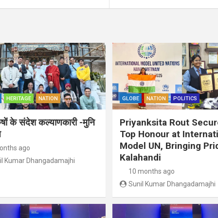
HERITAGE
NATION
GLOBE
NATION
POLITICS
ुषों के संदेश कल्याणकारी -मुनि
Priyanksita Rout Secu
त
Top Honour at Internat
Model UN, Bringing Pri
onths ago
Kalahandi
il Kumar Dhangadamajhi
10 months ago
Sunil Kumar Dhangadamajhi