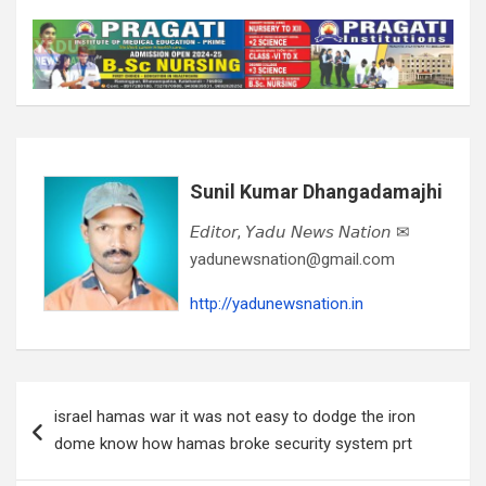
Sunil Kumar Dhangadamajhi
𝘌𝘥𝘪𝘵𝘰𝘳, 𝘠𝘢𝘥𝘶 𝘕𝘦𝘸𝘴 𝘕𝘢𝘵𝘪𝘰𝘯 ✉
yadunewsnation@gmail.com
http://yadunewsnation.in
Post
israel hamas war it was not easy to dodge the iron
navigation
dome know how hamas broke security system prt