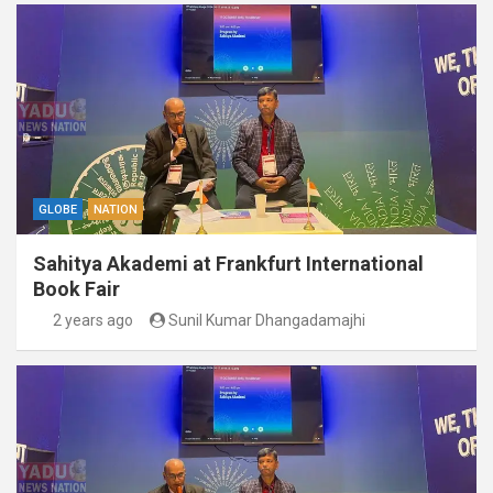
GLOBE
NATION
Sahitya Akademi at Frankfurt International
Book Fair
2 years ago
Sunil Kumar Dhangadamajhi