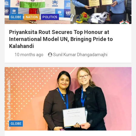
GLOBE
NATION
POLITICS
Priyanksita Rout Secures Top Honour at
International Model UN, Bringing Pride to
Kalahandi
10 months ago
Sunil Kumar Dhangadamajhi
GLOBE