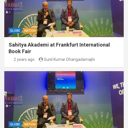
GLOBE
NATION
Sahitya Akademi at Frankfurt International
Book Fair
2 years ago
Sunil Kumar Dhangadamajhi
GLOBE
NATION