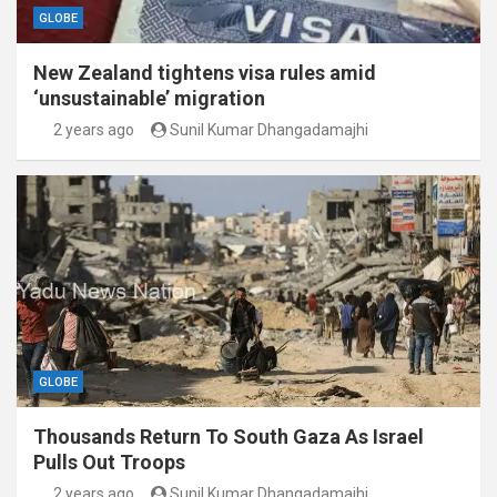
GLOBE
New Zealand tightens visa rules amid
‘unsustainable’ migration
2 years ago
Sunil Kumar Dhangadamajhi
GLOBE
Thousands Return To South Gaza As Israel
Pulls Out Troops
2 years ago
Sunil Kumar Dhangadamajhi