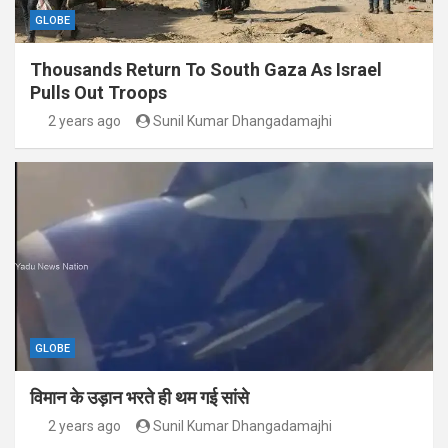
GLOBE
Thousands Return To South Gaza As Israel
Pulls Out Troops
2 years ago
Sunil Kumar Dhangadamajhi
GLOBE
विमान के उड़ान भरते ही थम गई सांसे
2 years ago
Sunil Kumar Dhangadamajhi