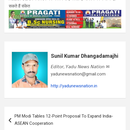
सकते हैं संकेत
Sunil Kumar Dhangadamajhi
𝘌𝘥𝘪𝘵𝘰𝘳, 𝘠𝘢𝘥𝘶 𝘕𝘦𝘸𝘴 𝘕𝘢𝘵𝘪𝘰𝘯 ✉
yadunewsnation@gmail.com
http://yadunewsnation.in
Post
PM Modi Tables 12-Point Proposal To Expand India-
navigation
ASEAN Cooperation