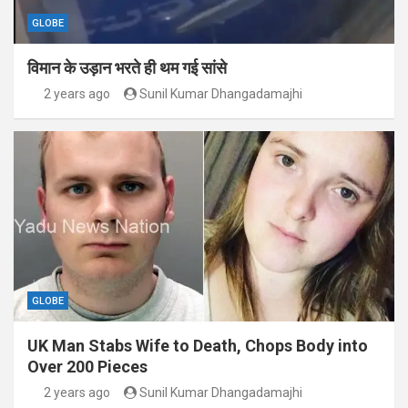
GLOBE
विमान के उड़ान भरते ही थम गई सांसे
2 years ago
Sunil Kumar Dhangadamajhi
GLOBE
UK Man Stabs Wife to Death, Chops Body into
Over 200 Pieces
2 years ago
Sunil Kumar Dhangadamajhi