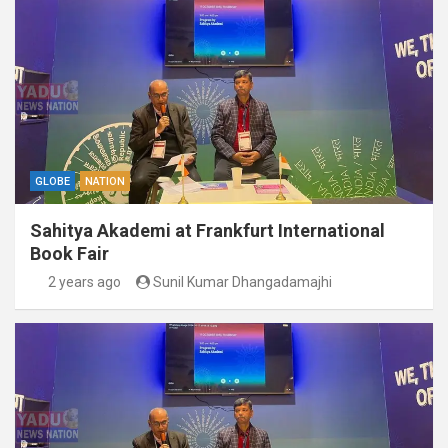
GLOBE
NATION
Sahitya Akademi at Frankfurt International
Book Fair
2 years ago
Sunil Kumar Dhangadamajhi