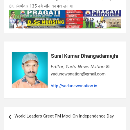
लिए जिम्मेदार 135 नये जीन का पता लगाया
Sunil Kumar Dhangadamajhi
𝘌𝘥𝘪𝘵𝘰𝘳, 𝘠𝘢𝘥𝘶 𝘕𝘦𝘸𝘴 𝘕𝘢𝘵𝘪𝘰𝘯 ✉
yadunewsnation@gmail.com
http://yadunewsnation.in
Post
World Leaders Greet PM Modi On Independence Day
navigation