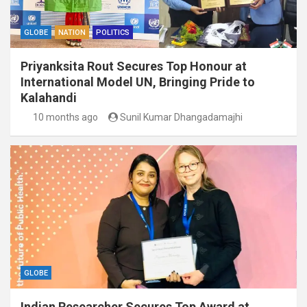
GLOBE
NATION
POLITICS
Priyanksita Rout Secures Top Honour at
International Model UN, Bringing Pride to
Kalahandi
10 months ago
Sunil Kumar Dhangadamajhi
GLOBE
Indian Researcher Secures Top Award at