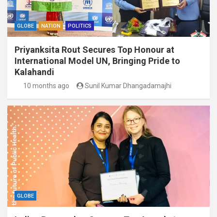
GLOBE
NATION
POLITICS
Priyanksita Rout Secures Top Honour at
International Model UN, Bringing Pride to
Kalahandi
10 months ago
Sunil Kumar Dhangadamajhi
GLOBE