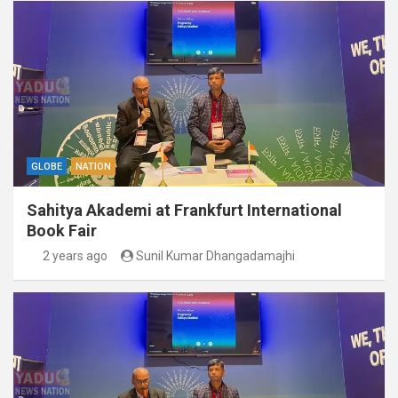
GLOBE
NATION
Sahitya Akademi at Frankfurt International
Book Fair
2 years ago
Sunil Kumar Dhangadamajhi