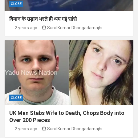
GLOBE
विमान के उड़ान भरते ही थम गई सांसे
2 years ago
Sunil Kumar Dhangadamajhi
GLOBE
UK Man Stabs Wife to Death, Chops Body into
Over 200 Pieces
2 years ago
Sunil Kumar Dhangadamajhi