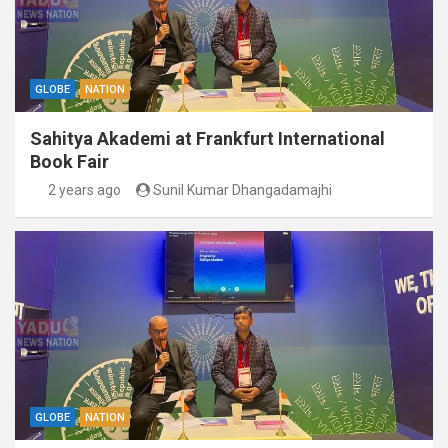
GLOBE
NATION
Sahitya Akademi at Frankfurt International
Book Fair
2 years ago
Sunil Kumar Dhangadamajhi
GLOBE
NATION