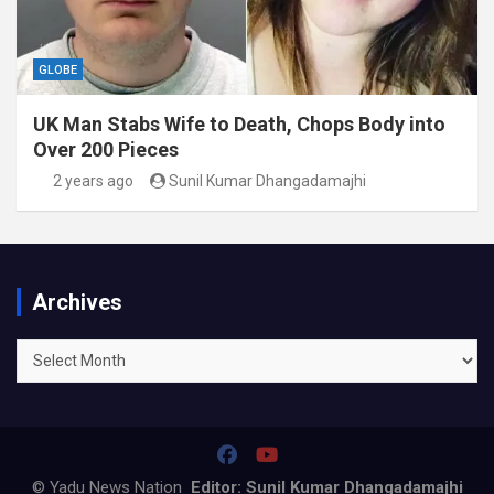
GLOBE
UK Man Stabs Wife to Death, Chops Body into
Over 200 Pieces
2 years ago
Sunil Kumar Dhangadamajhi
Archives
Archives
© Yadu News Nation
Editor: Sunil Kumar Dhangadamajhi