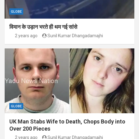
GLOBE
विमान के उड़ान भरते ही थम गई सांसे
2 years ago
Sunil Kumar Dhangadamajhi
GLOBE
UK Man Stabs Wife to Death, Chops Body into
Over 200 Pieces
2 years ago
Sunil Kumar Dhangadamajhi