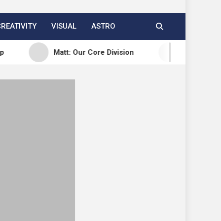
CREATIVITY
VISUAL
ASTRO
Matt: Our Core Division
Open Channels FM: Cr