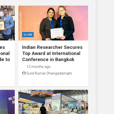
GLOBE
res
Indian Researcher Secures
ional
Top Award at International
de to
Conference in Bangkok
12 months ago
Sunil Kumar Dhangadamajhi