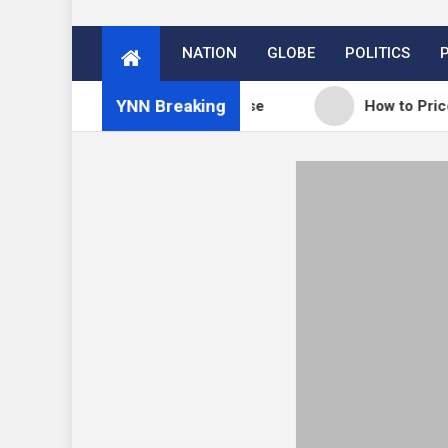
NATION
GLOBE
POLITICS
YNN Breaking
: WordPress 7.0.3 release
How to Price Your Onl