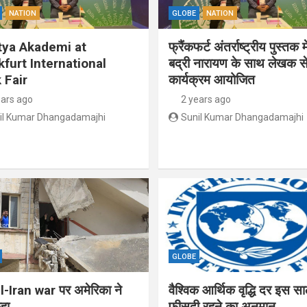
NATION
GLOBE
NATION
tya Akademi at
फ्रैंकफर्ट अंतर्राष्ट्रीय पुस्तक म
kfurt International
बद्री नारायण के साथ लेखक से
 Fair
कार्यक्रम आयोजित
ears ago
2 years ago
il Kumar Dhangadamajhi
Sunil Kumar Dhangadamajhi
GLOBE
l-Iran war पर अमेरिका ने
वैश्विक आर्थिक वृद्धि दर इस स
हा
फीसदी रहने का अनुमान