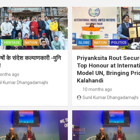
HERITAGE
NATION
GLOBE
NATION
POLITICS
ुषों के संदेश कल्याणकारी -मुनि
Priyanksita Rout Secu
त
Top Honour at Internat
Model UN, Bringing Pri
onths ago
Kalahandi
il Kumar Dhangadamajhi
10 months ago
Sunil Kumar Dhangadamajhi