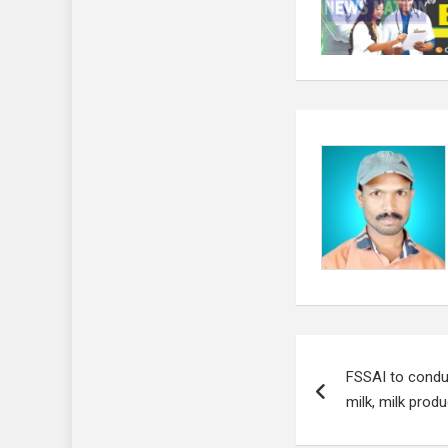
Post
FSSAI to conduc
navigation
milk, milk prod