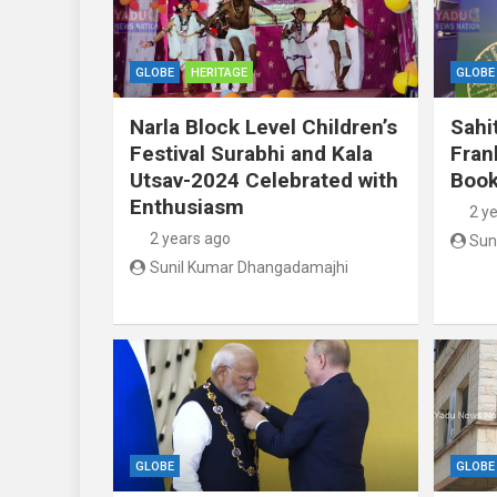
GLOBE
HERITAGE
GLOBE
Narla Block Level Children’s
Sahi
Festival Surabhi and Kala
Fran
Utsav-2024 Celebrated with
Book
Enthusiasm
2 y
2 years ago
Sun
Sunil Kumar Dhangadamajhi
GLOBE
GLOBE