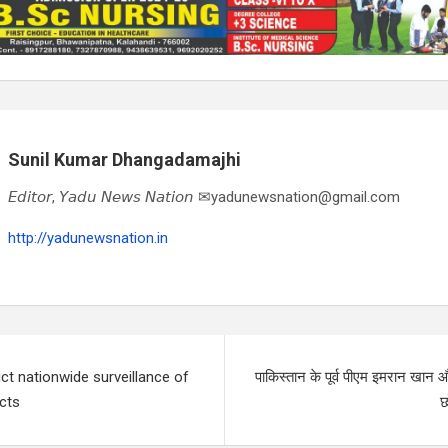
Sunil Kumar Dhangadamajhi
𝘌𝘥𝘪𝘵𝘰𝘳, 𝘠𝘢𝘥𝘶 𝘕𝘦𝘸𝘴 𝘕𝘢𝘵𝘪𝘰𝘯 ✉yadunewsnation@gmail.com
http://yadunewsnation.in
t nationwide surveillance of
पाकिस्तान के पूर्व पीएम इमरान खान औ
ucts
छ