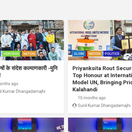
HERITAGE
NATION
GLOBE
NATION
POLITICS
ुषों के संदेश कल्याणकारी -मुनि
Priyanksita Rout Secu
त
Top Honour at Internat
Model UN, Bringing Pri
onths ago
Kalahandi
il Kumar Dhangadamajhi
10 months ago
Sunil Kumar Dhangadamajhi