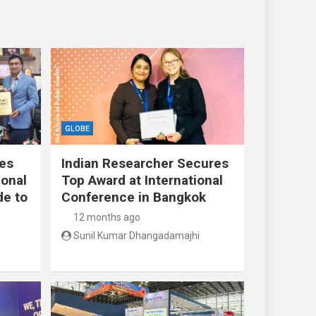
GLOBE
res
Indian Researcher Secures
ional
Top Award at International
de to
Conference in Bangkok
12 months ago
Sunil Kumar Dhangadamajhi