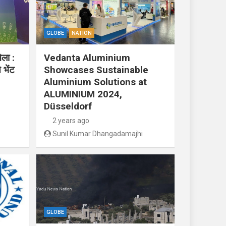
GLOBE
NATION
ेला :
Vedanta Aluminium
 भेंट
Showcases Sustainable
Aluminium Solutions at
ALUMINIUM 2024,
Düsseldorf
2 years ago
Sunil Kumar Dhangadamajhi
GLOBE