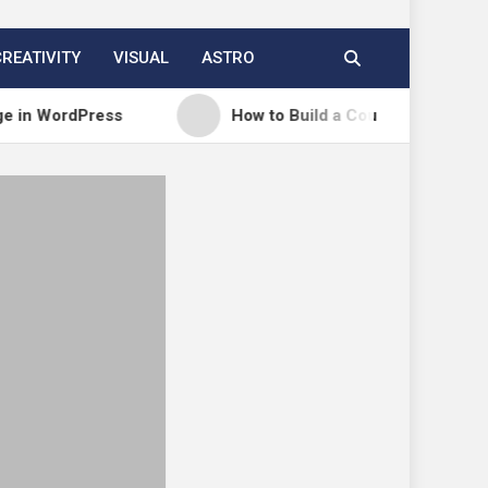
CREATIVITY
VISUAL
ASTRO
ss
How to Build a Course Membership Site (Recur