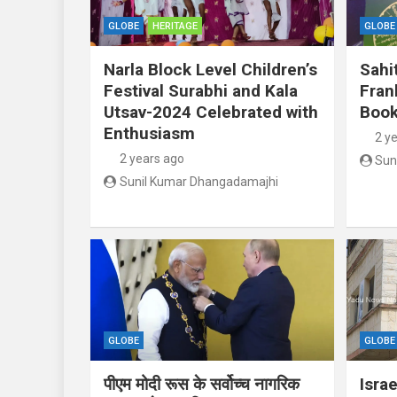
GLOBE
HERITAGE
GLOBE
Narla Block Level Children’s
Sahi
Festival Surabhi and Kala
Fran
Utsav-2024 Celebrated with
Book
Enthusiasm
2 y
2 years ago
Sun
Sunil Kumar Dhangadamajhi
GLOBE
GLOBE
पीएम मोदी रूस के सर्वोच्च नागरिक
Israe