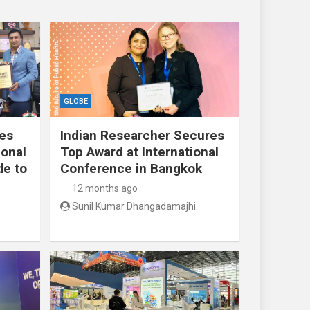
GLOBE
res
Indian Researcher Secures
ional
Top Award at International
de to
Conference in Bangkok
12 months ago
Sunil Kumar Dhangadamajhi