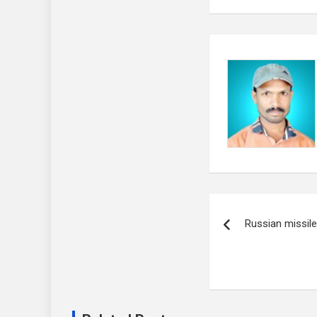
Post
Russian missiles
navigation