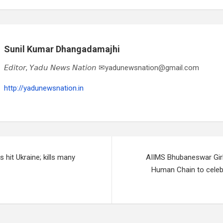
Sunil Kumar Dhangadamajhi
𝘌𝘥𝘪𝘵𝘰𝘳, 𝘠𝘢𝘥𝘶 𝘕𝘦𝘸𝘴 𝘕𝘢𝘵𝘪𝘰𝘯 ✉yadunewsnation@gmail.com
http://yadunewsnation.in
 hit Ukraine; kills many
AIIMS Bhubaneswar Gir
Human Chain to celebr