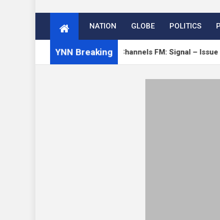
NATION
GLOBE
POLITICS
YNN Breaking
e
Open Channels FM: Signal – Issue 19