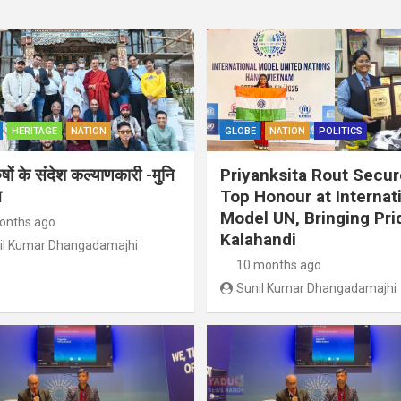
HERITAGE
NATION
GLOBE
NATION
POLITICS
ुषों के संदेश कल्याणकारी -मुनि
Priyanksita Rout Secu
त
Top Honour at Internat
Model UN, Bringing Pri
onths ago
Kalahandi
il Kumar Dhangadamajhi
10 months ago
Sunil Kumar Dhangadamajhi