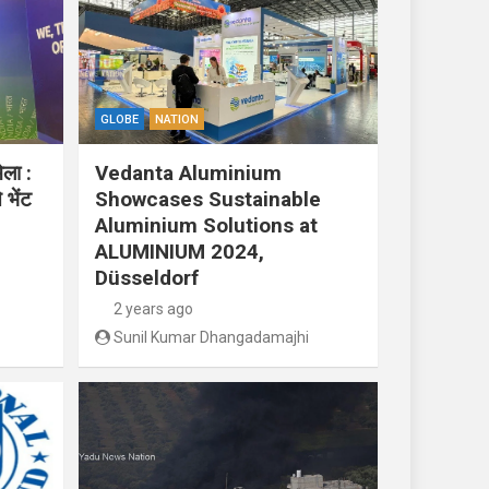
GLOBE
NATION
ेला :
Vedanta Aluminium
 भेंट
Showcases Sustainable
Aluminium Solutions at
ALUMINIUM 2024,
Düsseldorf
2 years ago
Sunil Kumar Dhangadamajhi