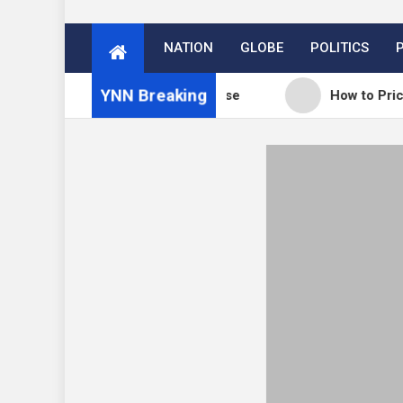
NATION
GLOBE
POLITICS
YNN Breaking
WordPress 7.0.3 release
How to Price Your Onlin