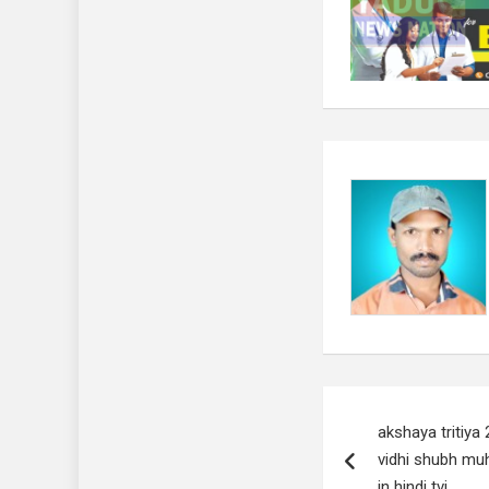
Post
akshaya tritiya
navigation
vidhi shubh mu
in hindi tvi