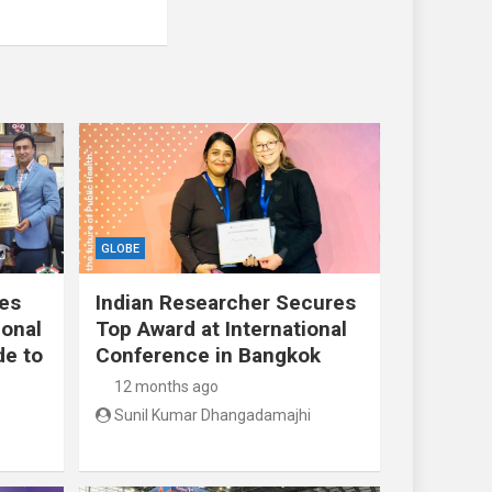
GLOBE
res
Indian Researcher Secures
ional
Top Award at International
de to
Conference in Bangkok
12 months ago
Sunil Kumar Dhangadamajhi