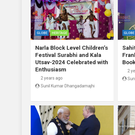
GLOBE
HERITAGE
GLOBE
Narla Block Level Children’s
Sahi
Festival Surabhi and Kala
Fran
Utsav-2024 Celebrated with
Book
Enthusiasm
2 y
2 years ago
Sun
Sunil Kumar Dhangadamajhi