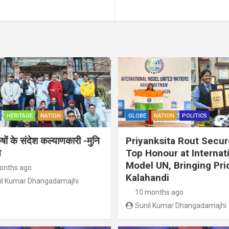
HERITAGE
NATION
GLOBE
NATION
POLITICS
ुषों के संदेश कल्याणकारी -मुनि
Priyanksita Rout Secu
त
Top Honour at Internat
Model UN, Bringing Pri
onths ago
Kalahandi
il Kumar Dhangadamajhi
10 months ago
Sunil Kumar Dhangadamajhi