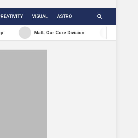
CREATIVITY
VISUAL
ASTRO
Matt: Our Core Division
Open Channels FM: Creat