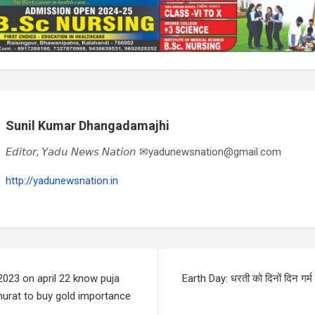
Sunil Kumar Dhangadamajhi
𝘌𝘥𝘪𝘵𝘰𝘳, 𝘠𝘢𝘥𝘶 𝘕𝘦𝘸𝘴 𝘕𝘢𝘵𝘪𝘰𝘯 ✉yadunewsnation@gmail.com
http://yadunewsnation.in
 2023 on april 22 know puja
Earth Day: धरती को दिनों दिन गर्म ब
hurat to buy gold importance