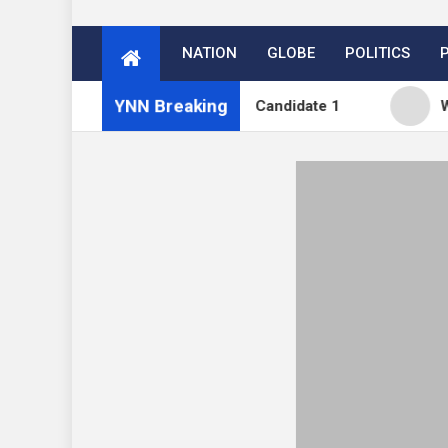
NATION
GLOBE
POLITICS
YNN Breaking
 WordPress 7.1 Release Candidate 1
WPTavern: #