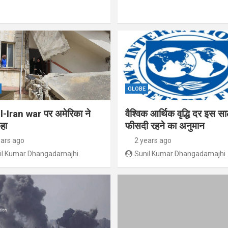
GLOBE
l-Iran war पर अमेरिका ने
वैश्विक आर्थिक वृद्धि दर इस स
हा
फीसदी रहने का अनुमान
ears ago
2 years ago
il Kumar Dhangadamajhi
Sunil Kumar Dhangadamajhi