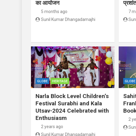
का आयोजन
प्रशां
5 months ago
7 m
Sunil Kumar Dhangadamajhi
Sun
GLOBE
HERITAGE
GLOBE
Narla Block Level Children’s
Sahi
Festival Surabhi and Kala
Fran
Utsav-2024 Celebrated with
Book
Enthusiasm
2 y
2 years ago
Sun
Sunil Kumar Dhangadamajhi