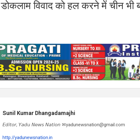
डोकलाम विवाद को हल करने में चीन भी 
।
Sunil Kumar Dhangadamajhi
𝘌𝘥𝘪𝘵𝘰𝘳, 𝘠𝘢𝘥𝘶 𝘕𝘦𝘸𝘴 𝘕𝘢𝘵𝘪𝘰𝘯 ✉yadunewsnation@gmail.com
http://yadunewsnation.in