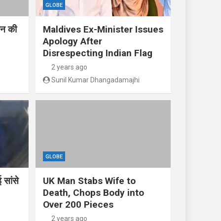
GLOBE
तिन की
Maldives Ex-Minister Issues
Apology After
Disrespecting Indian Flag
2 years ago
Sunil Kumar Dhangadamajhi
GLOBE
 सांसे
UK Man Stabs Wife to
Death, Chops Body into
Over 200 Pieces
2 years ago