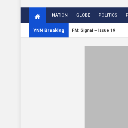
NATION
GLOBE
POLITICS
YNN Breaking
Open Channels FM: Signal – Issue 19
How