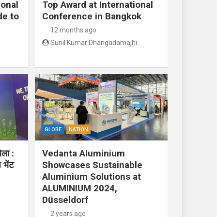
ional
Top Award at International
de to
Conference in Bangkok
12 months ago
Sunil Kumar Dhangadamajhi
GLOBE
NATION
ेला :
Vedanta Aluminium
 भेंट
Showcases Sustainable
Aluminium Solutions at
ALUMINIUM 2024,
Düsseldorf
2 years ago