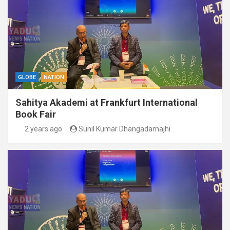
GLOBE
NATION
Sahitya Akademi at Frankfurt International
Book Fair
2 years ago
Sunil Kumar Dhangadamajhi