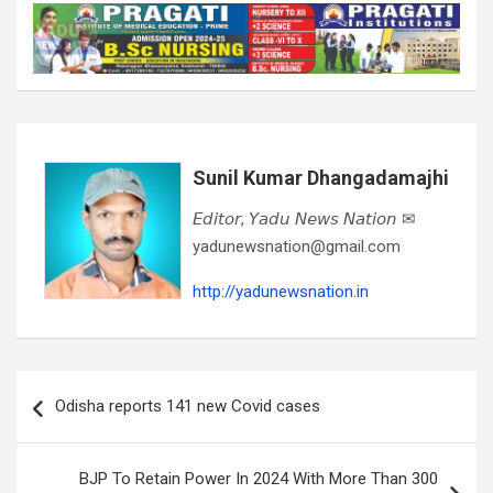
Sunil Kumar Dhangadamajhi
𝘌𝘥𝘪𝘵𝘰𝘳, 𝘠𝘢𝘥𝘶 𝘕𝘦𝘸𝘴 𝘕𝘢𝘵𝘪𝘰𝘯 ✉
yadunewsnation@gmail.com
http://yadunewsnation.in
Post
Odisha reports 141 new Covid cases
navigation
BJP To Retain Power In 2024 With More Than 300