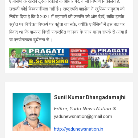
एजेंसियों के खराब ट्रैक रिकॉर्ड के आधार पर, वे जो निष्कर्ष निकालते हैं,
उसकी कोई विश्वसनीयता नहीं है। राष्ट्रपति बाइडेन ने खुफिया समुदाय को
निर्देश दिया है कि वे 2021 में महामारी की उत्पत्ति को और देखें, ताकि इसके
स्रोत पर निश्चित निष्कर्ष पर पहुंचा जा सके, क्योंकि एजेंसियों में इस बात पर
विवाद था कि वायरस किसी संक्रमित जानवर के साथ मानव संपर्क से आया है
या प्रयोगशाला दुर्घटना से।
Sunil Kumar Dhangadamajhi
𝘌𝘥𝘪𝘵𝘰𝘳, 𝘠𝘢𝘥𝘶 𝘕𝘦𝘸𝘴 𝘕𝘢𝘵𝘪𝘰𝘯 ✉
yadunewsnation@gmail.com
http://yadunewsnation.in