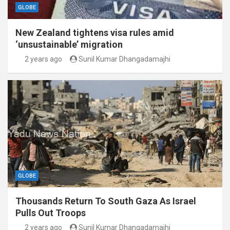
GLOBE
New Zealand tightens visa rules amid
‘unsustainable’ migration
2 years ago
Sunil Kumar Dhangadamajhi
GLOBE
Thousands Return To South Gaza As Israel
Pulls Out Troops
2 years ago
Sunil Kumar Dhangadamajhi