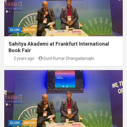
GLOBE
NATION
Sahitya Akademi at Frankfurt International
Book Fair
2 years ago
Sunil Kumar Dhangadamajhi
GLOBE
NATION