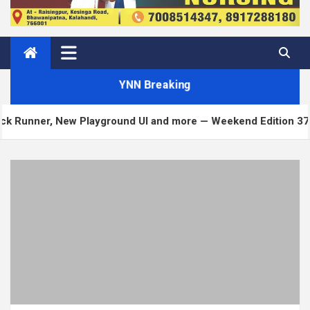
YNN Breaking
layground UI and more — Weekend Edition 372
Mat