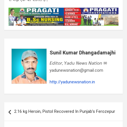
Sunil Kumar Dhangadamajhi
𝘌𝘥𝘪𝘵𝘰𝘳, 𝘠𝘢𝘥𝘶 𝘕𝘦𝘸𝘴 𝘕𝘢𝘵𝘪𝘰𝘯 ✉
yadunewsnation@gmail.com
http://yadunewsnation.in
Post
2.16 kg Heroin, Pistol Recovered In Punjab’s Ferozepur
navigation