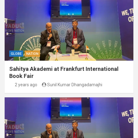
GLOBE
NATION
Sahitya Akademi at Frankfurt International
Book Fair
2 years ago
Sunil Kumar Dhangadamajhi