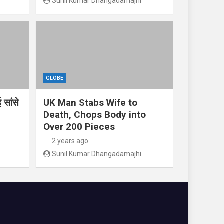
Sunil Kumar Dhangadamajhi
GLOBE
 सांसे
UK Man Stabs Wife to
Death, Chops Body into
Over 200 Pieces
2 years ago
Sunil Kumar Dhangadamajhi