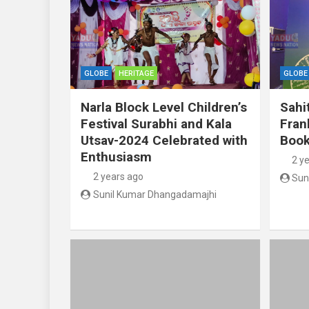
GLOBE
HERITAGE
GLOBE
Narla Block Level Children’s
Sahi
Festival Surabhi and Kala
Fran
Utsav-2024 Celebrated with
Book
Enthusiasm
2 y
2 years ago
Sun
Sunil Kumar Dhangadamajhi