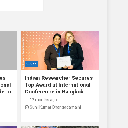
GLOBE
res
Indian Researcher Secures
ional
Top Award at International
de to
Conference in Bangkok
12 months ago
Sunil Kumar Dhangadamajhi