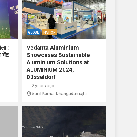
GLOBE
NATION
ेला :
Vedanta Aluminium
 भेंट
Showcases Sustainable
Aluminium Solutions at
ALUMINIUM 2024,
Düsseldorf
2 years ago
Sunil Kumar Dhangadamajhi