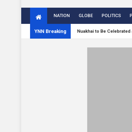
NATION
GLOBE
POLITICS
YNN Breaking
ो मनेगा नुआखाई
Nuakhai to Be Celebrated at Paraban