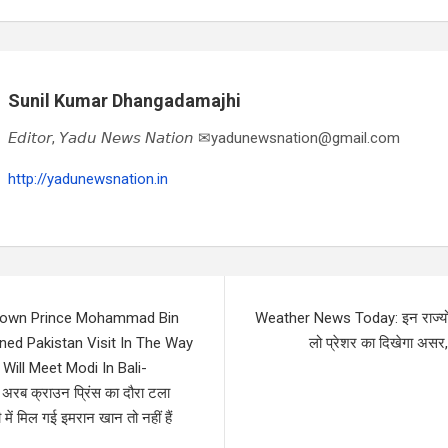
Sunil Kumar Dhangadamajhi
𝘌𝘥𝘪𝘵𝘰𝘳, 𝘠𝘢𝘥𝘶 𝘕𝘦𝘸𝘴 𝘕𝘢𝘵𝘪𝘰𝘯 ✉yadunewsnation@gmail.com
http://yadunewsnation.in
Crown Prince Mohammad Bin
Weather News Today: इन राज्यों मे
ed Pakistan Visit In The Way
लो प्रेशर का दिखेगा असर,
ill Meet Modi In Bali-
 अरब क्राउन प्रिंस का दौरा टला
में मिल गई इमरान खान तो नहीं हैं