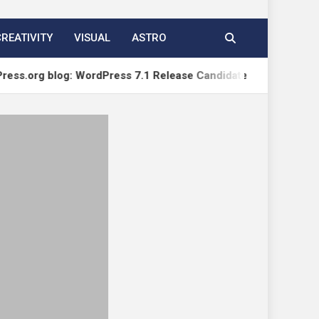
CREATIVITY
VISUAL
ASTRO
og: WordPress 7.1 Release Candidate 1
WPTavern: