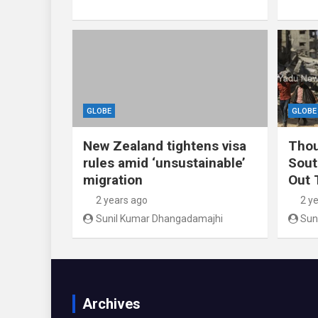
GLOBE
GLOBE
New Zealand tightens visa
Thou
rules amid ‘unsustainable’
Sout
migration
Out 
2 years ago
2 y
Sunil Kumar Dhangadamajhi
Sun
Archives