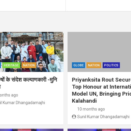
HERITAGE
NATION
GLOBE
NATION
POLITICS
ुषों के संदेश कल्याणकारी -मुनि
Priyanksita Rout Secu
त
Top Honour at Internat
Model UN, Bringing Pri
onths ago
Kalahandi
il Kumar Dhangadamajhi
10 months ago
Sunil Kumar Dhangadamajhi