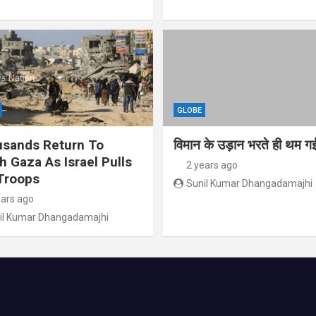
GLOBE
sands Return To
विमान के उड़ान भरते ही थम गई
h Gaza As Israel Pulls
2 years ago
Troops
Sunil Kumar Dhangadamajhi
ears ago
il Kumar Dhangadamajhi