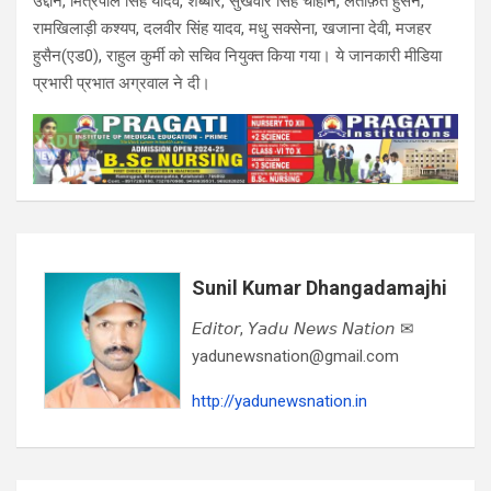
उद्दीन, मित्रपाल सिंह यादव, शब्बीर, सुखवीर सिंह चौहान, लताफ़त हुसैन,
रामखिलाड़ी कश्यप, दलवीर सिंह यादव, मधु सक्सेना, खजाना देवी, मजहर
हुसैन(एड0), राहुल कुर्मी को सचिव नियुक्त किया गया। ये जानकारी मीडिया
प्रभारी प्रभात अग्रवाल ने दी।
Sunil Kumar Dhangadamajhi
𝘌𝘥𝘪𝘵𝘰𝘳, 𝘠𝘢𝘥𝘶 𝘕𝘦𝘸𝘴 𝘕𝘢𝘵𝘪𝘰𝘯 ✉
yadunewsnation@gmail.com
http://yadunewsnation.in