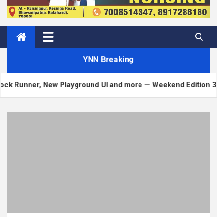
YNN Breaking
 Playground UI and more — Weekend Edition 372
M