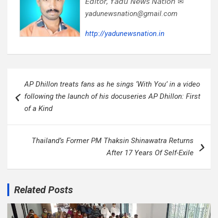
𝘌𝘥𝘪𝘵𝘰𝘳, 𝘠𝘢𝘥𝘶 𝘕𝘦𝘸𝘴 𝘕𝘢𝘵𝘪𝘰𝘯 ✉
yadunewsnation@gmail.com
http://yadunewsnation.in
Post
AP Dhillon treats fans as he sings ‘With You’ in a video
navigation
following the launch of his docuseries AP Dhillon: First
of a Kind
Thailand’s Former PM Thaksin Shinawatra Returns
After 17 Years Of Self-Exile
Related Posts