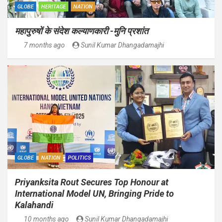
GLOBE
HERITAGE
NATION
महापुरुषों के संदेश कल्याणकारी -मुनि प्रशांत
7 months ago
Sunil Kumar Dhangadamajhi
GLOBE
NATION
POLITICS
Priyanksita Rout Secures Top Honour at
International Model UN, Bringing Pride to
Kalahandi
10 months ago
Sunil Kumar Dhangadamajhi