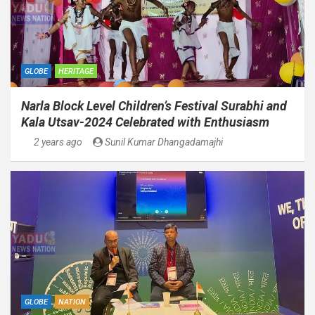
GLOBE
HERITAGE
Narla Block Level Children’s Festival Surabhi and
Kala Utsav-2024 Celebrated with Enthusiasm
2 years ago
Sunil Kumar Dhangadamajhi
GLOBE
NATION