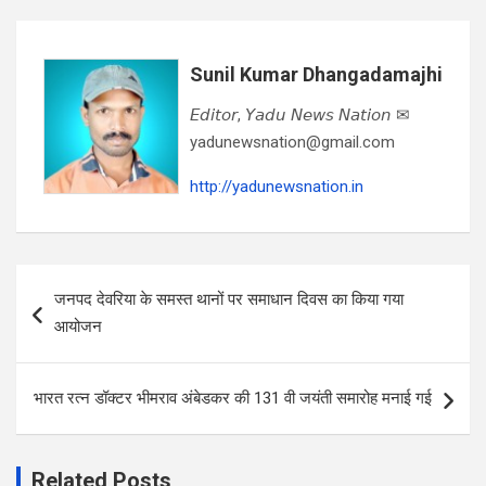
Sunil Kumar Dhangadamajhi
𝘌𝘥𝘪𝘵𝘰𝘳, 𝘠𝘢𝘥𝘶 𝘕𝘦𝘸𝘴 𝘕𝘢𝘵𝘪𝘰𝘯 ✉
yadunewsnation@gmail.com
http://yadunewsnation.in
Post
जनपद देवरिया के समस्त थानों पर समाधान दिवस का किया गया
navigation
आयोजन
भारत रत्न डॉक्टर भीमराव अंबेडकर की 131 वी जयंती समारोह मनाई गई
Related Posts