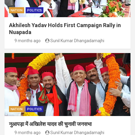
NATION
POLITICS
Akhilesh Yadav Holds First Campaign Rally in
Nuapada
9 months ago
Sunil Kumar Dhangadamajhi
NATION
POLITICS
नुआपड़ा में अखिलेश यादव की चुनावी जनसभा
9 months ago
Sunil Kumar Dhangadamajhi