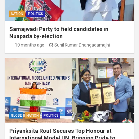
NATION
POLITICS
Samajwadi Party to field candidates in
Nuapada by-election
10 months ago
Sunil Kumar Dhangadamajhi
GLOBE
NATION
POLITICS
Priyanksita Rout Secures Top Honour at
International Model UN, Bringing Pride to