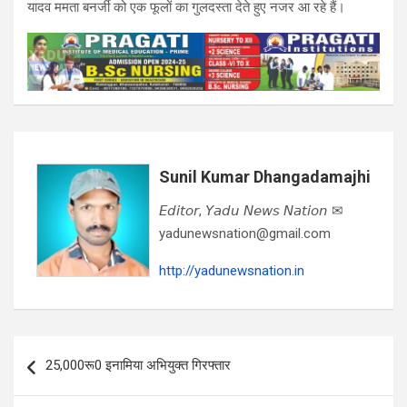
यादव ममता बनर्जी को एक फूलों का गुलदस्‍ता देते हुए नजर आ रहे हैं।
Sunil Kumar Dhangadamajhi
𝘌𝘥𝘪𝘵𝘰𝘳, 𝘠𝘢𝘥𝘶 𝘕𝘦𝘸𝘴 𝘕𝘢𝘵𝘪𝘰𝘯 ✉
yadunewsnation@gmail.com
http://yadunewsnation.in
Post
25,000रू0 इनामिया अभियुक्त गिरफ्तार
navigation