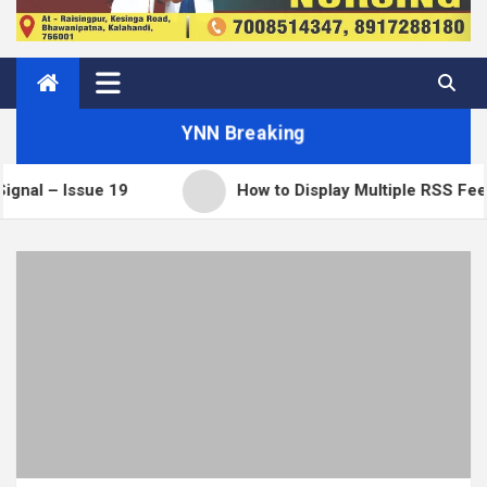
YNN Breaking
sue 19
How to Display Multiple RSS Feeds on One