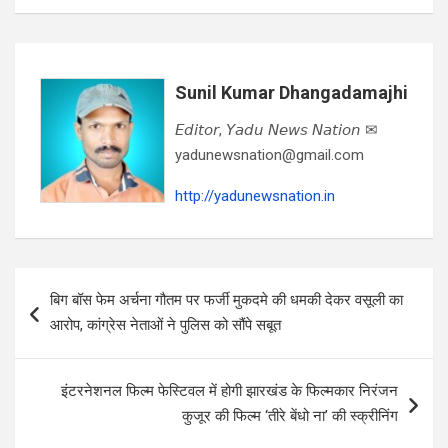
Sunil Kumar Dhangadamajhi
𝘌𝘥𝘪𝘵𝘰𝘳, 𝘠𝘢𝘥𝘶 𝘕𝘦𝘸𝘴 𝘕𝘢𝘵𝘪𝘰𝘯 ✉
yadunewsnation@gmail.com
http://yadunewsnation.in
Post
बिग बॉस फेम अर्चना गौतम पर फर्जी मुकदमे की धमकी देकर वसूली का
navigation
आरोप, कांग्रेस नेताओं ने पुलिस को सौंपे सबूत
इंटरनेशनल फिल्म फेस्टिवल में होगी झारखंड के फिल्मकार निरंजन
कुजूर की फिल्म ‘तीरे बेंधो ना’ की स्क्रीनिंग