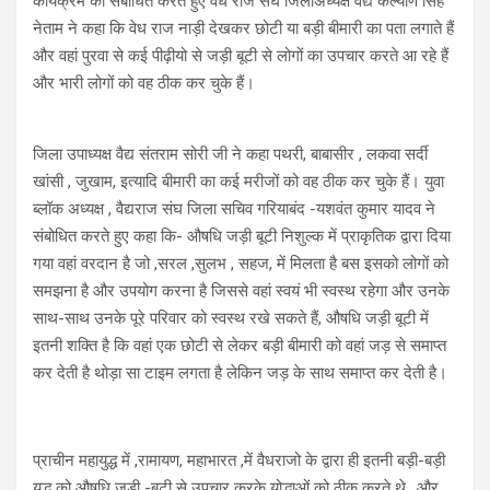
कार्यक्रम को संबोधित करते हुए वैध राज संघ जिलाअध्यक्ष वैद्य कल्याण सिंह
नेताम ने कहा कि वेध राज नाड़ी देखकर छोटी या बड़ी बीमारी का पता लगाते हैं
और वहां पुरवा से कई पीढ़ीयो से जड़ी बूटी से लोगों का उपचार करते आ रहे हैं
और भारी लोगों को वह ठीक कर चुके हैं।
जिला उपाध्यक्ष वैद्य संतराम सोरी जी ने कहा पथरी, बाबासीर , लकवा सर्दी
खांसी , जुखाम, इत्यादि बीमारी का कई मरीजों को वह ठीक कर चुके हैं। युवा
ब्लॉक अध्यक्ष , वैद्यराज संघ जिला सचिव गरियाबंद -यशवंत कुमार यादव ने
संबोधित करते हुए कहा कि- औषधि जड़ी बूटी निशुल्क में प्राकृतिक द्वारा दिया
गया वहां वरदान है जो ,सरल ,सुलभ , सहज, में मिलता है बस इसको लोगों को
समझना है और उपयोग करना है जिससे वहां स्वयं भी स्वस्थ रहेगा और उनके
साथ-साथ उनके पूरे परिवार को स्वस्थ रखे सकते हैं, औषधि जड़ी बूटी में
इतनी शक्ति है कि वहां एक छोटी से लेकर बड़ी बीमारी को वहां जड़ से समाप्त
कर देती है थोड़ा सा टाइम लगता है लेकिन जड़ के साथ समाप्त कर देती है।
प्राचीन महायुद्ध में ,रामायण, महाभारत ,में वैधराजो के द्वारा ही इतनी बड़ी-बड़ी
युद्ध को औषधि जड़ी -बूटी से उपचार करके योद्धाओं को ठीक करते थे,, और