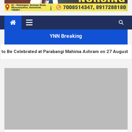
YNN Breaking
ated at Parabangi Mahima Ashram on 27 August
W