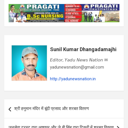
Sunil Kumar Dhangadamajhi
𝘌𝘥𝘪𝘵𝘰𝘳, 𝘠𝘢𝘥𝘶 𝘕𝘦𝘸𝘴 𝘕𝘢𝘵𝘪𝘰𝘯 ✉
yadunewsnation@gmail.com
http://yadunewsnation.in
Post
श्री हनुमान मंदिर में बूंदी प्रसाद और शरबत वितरण
navigation
जनसेवा ट्रस्ट द्वारा आशापुर और जे बी सिंह द्वारा टिकरी में शरबत वितरण