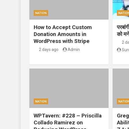
NATION
NATIO
How to Accept Custom
परबां
Donation Amounts in
को मन
WordPress with Stripe
2 d
2 days ago
Admin
Sun
NATION
NATIO
WPTavern: #228 – Priscilla
Greg
Collado Ramirez on
Abil