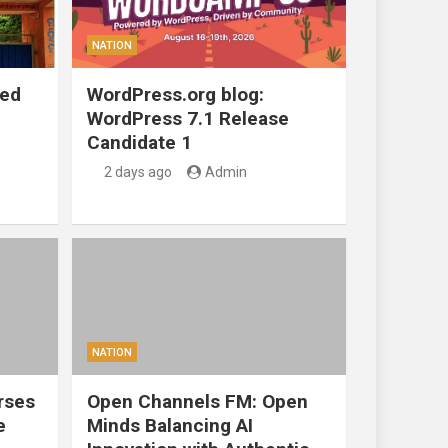
NATION
ted
WordPress.org blog:
WordPress 7.1 Release
Candidate 1
2 days ago
Admin
NATION
rses
Open Channels FM: Open
e
Minds Balancing AI