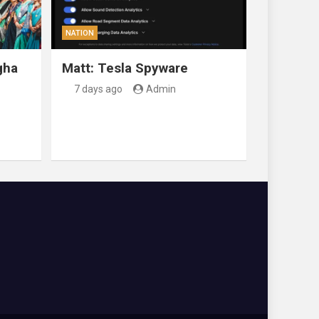
NATION
gha
Matt: Tesla Spyware
7 days ago
Admin