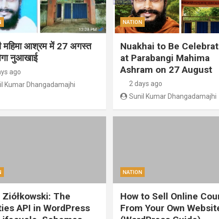
N
NATION
गी महिमा आश्रम में 27 अगस्त
Nuakhai to Be Celebra
ेगा नुआखाई
at Parabangi Mahima
Ashram on 27 August
ays ago
2 days ago
il Kumar Dhangadamajhi
Sunil Kumar Dhangadamajhi
N
NATION
 Ziółkowski: The
How to Sell Online Cou
ities API in WordPress
From Your Own Websit