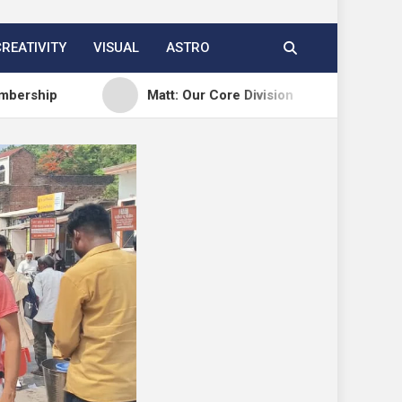
CREATIVITY
VISUAL
ASTRO
Matt: Our Core Division
Open Channels