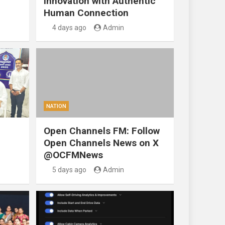
Innovation with Authentic
Human Connection
4 days ago
Admin
NATION
Open Channels FM: Follow
Open Channels News on X
@OCFMNews
5 days ago
Admin