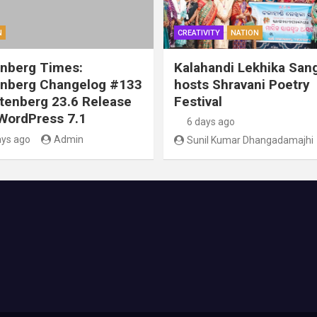
N
CREATIVITY
NATION
nberg Times:
Kalahandi Lekhika San
nberg Changelog #133
hosts Shravani Poetry
tenberg 23.6 Release
Festival
WordPress 7.1
6 days ago
ays ago
Admin
Sunil Kumar Dhangadamajhi