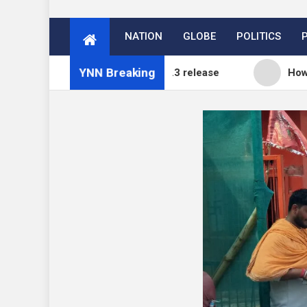
NATION
GLOBE
POLITICS
YNN Breaking
rg blog: WordPress 7.0.3 release
How to Price Y