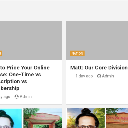
N
NATION
to Price Your Online
Matt: Our Core Division
se: One-Time vs
1 day ago
Admin
cription vs
bership
ay ago
Admin