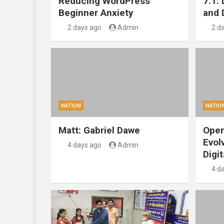
Reducing WordPress
7.1:
Beginner Anxiety
and 
2 days ago
Admin
2 d
NATION
NATIO
Matt: Gabriel Dawe
Open
Evol
4 days ago
Admin
Digit
4 d