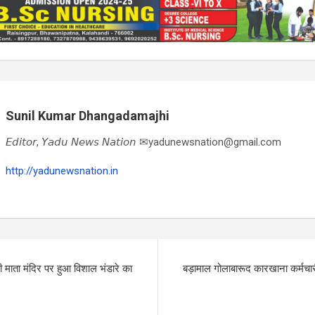
Sunil Kumar Dhangadamajhi
𝘌𝘥𝘪𝘵𝘰𝘳, 𝘠𝘢𝘥𝘶 𝘕𝘦𝘸𝘴 𝘕𝘢𝘵𝘪𝘰𝘯 ✉yadunewsnation@gmail.com
http://yadunewsnation.in
ी माता मंदिर पर हुआ विशाल भंडारे का
बड़ामाल गोलाबारूद कारखाना कर्मचार