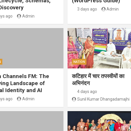
 Lifecycle, Schemas,
(WordPress Guide)
Discovery
3 days ago
Admin
ays ago
Admin
N
NATION
 Channels FM: The
कटिहार में चार तपस्वीयों का
ving Landscape of
अभिनंदन
al Identity and AI
4 days ago
ays ago
Admin
Sunil Kumar Dhangadamajhi