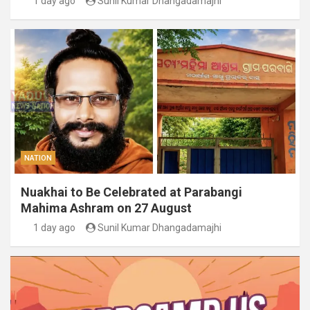
1 day ago
Sunil Kumar Dhangadamajhi
NATION
Nuakhai to Be Celebrated at Parabangi
Mahima Ashram on 27 August
1 day ago
Sunil Kumar Dhangadamajhi