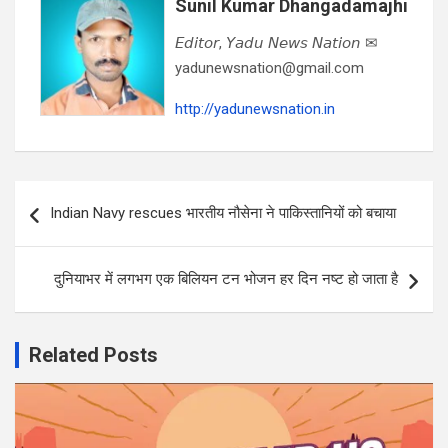
Sunil Kumar Dhangadamajhi
𝘌𝘥𝘪𝘵𝘰𝘳, 𝘠𝘢𝘥𝘶 𝘕𝘦𝘸𝘴 𝘕𝘢𝘵𝘪𝘰𝘯 ✉
yadunewsnation@gmail.com
http://yadunewsnation.in
Post
Indian Navy rescues भारतीय नौसेना ने पाकिस्तानियों को बचाया
navigation
दुनियाभर में लगभग एक बिलियन टन भोजन हर दिन नष्ट हो जाता है
Related Posts