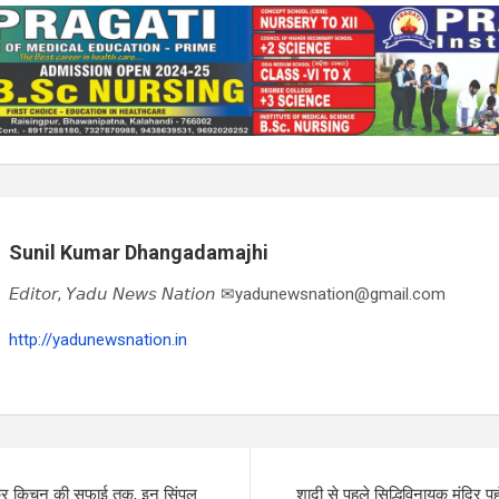
Sunil Kumar Dhangadamajhi
𝘌𝘥𝘪𝘵𝘰𝘳, 𝘠𝘢𝘥𝘶 𝘕𝘦𝘸𝘴 𝘕𝘢𝘵𝘪𝘰𝘯 ✉yadunewsnation@gmail.com
http://yadunewsnation.in
लेकर किचन की सफाई तक, इन सिंपल
शादी से पहले सिद्धिविनायक मंदिर पह