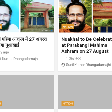
N
NATION
गी महिमा आश्रम में 27 अगस्त
Nuakhai to Be Celebra
ेगा नुआखाई
at Parabangi Mahima
Ashram on 27 August
ay ago
1 day ago
il Kumar Dhangadamajhi
Sunil Kumar Dhangadamajhi
N
NATION