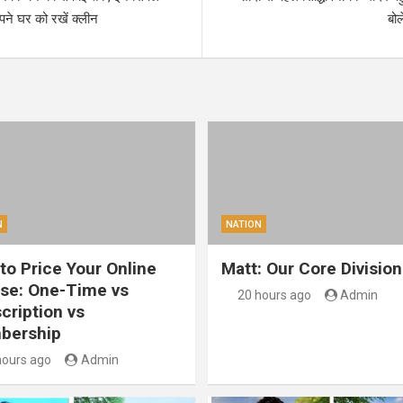
पने घर को रखें क्लीन
बो
N
NATION
to Price Your Online
Matt: Our Core Division
se: One-Time vs
20 hours ago
Admin
cription vs
bership
hours ago
Admin