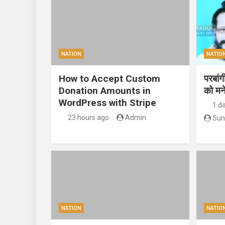
NATION
NATIO
How to Accept Custom
परबां
Donation Amounts in
को मन
WordPress with Stripe
1 d
23 hours ago
Admin
Sun
NATION
NATIO