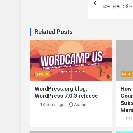
navigation
टिप्स की मदद से अ
Related Posts
NATION
NATIO
WordPress.org blog:
How 
WordPress 7.0.3 release
Cour
Subs
13 hours ago
Admin
Mem
17 