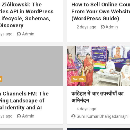
 Ziółkowski: The
How to Sell Online Cou
ities API in WordPress
From Your Own Websit
 Lifecycle, Schemas,
(WordPress Guide)
Discovery
2 days ago
Admin
ays ago
Admin
N
NATION
 Channels FM: The
कटिहार में चार तपस्वीयों का
ving Landscape of
अभिनंदन
al Identity and AI
4 days ago
ays ago
Admin
Sunil Kumar Dhangadamajhi