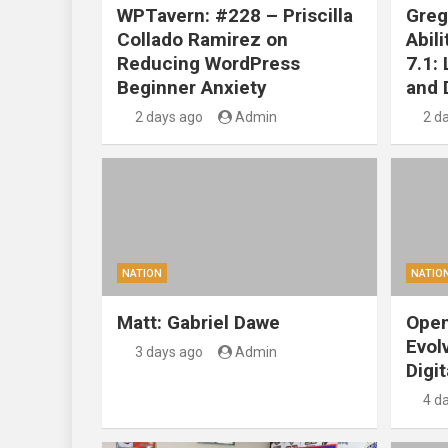
WPTavern: #228 – Priscilla
Greg
Collado Ramirez on
Abil
Reducing WordPress
7.1:
Beginner Anxiety
and 
2 days ago
Admin
2 d
NATION
NATIO
Matt: Gabriel Dawe
Open
Evol
3 days ago
Admin
Digit
4 d