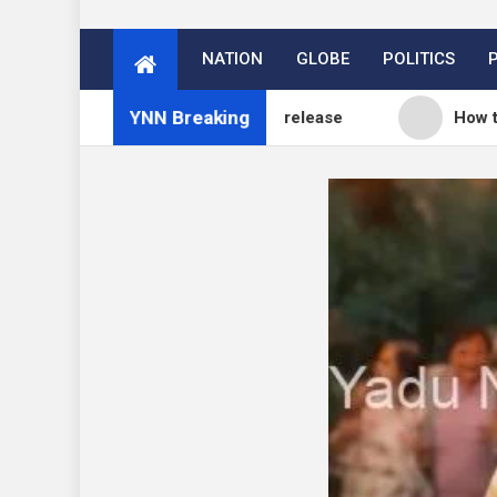
NATION
GLOBE
POLITICS
YNN Breaking
 blog: WordPress 7.0.3 release
How to Price You