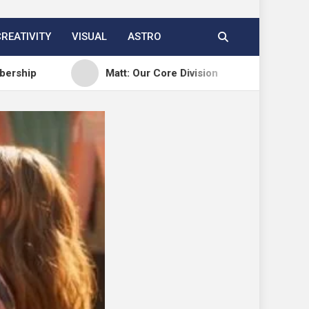
CREATIVITY
VISUAL
ASTRO
Matt: Our Core Division
Open Channels F