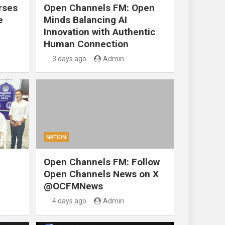
rses
Open Channels FM: Open
e
Minds Balancing AI
Innovation with Authentic
Human Connection
3 days ago
Admin
NATION
Open Channels FM: Follow
Open Channels News on X
@OCFMNews
4 days ago
Admin