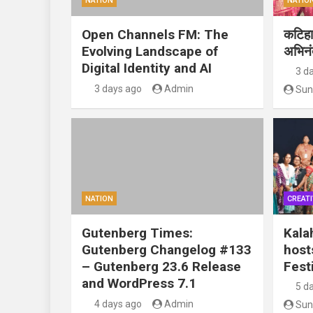
NATION
NATIO
Open Channels FM: The
कटिहार
Evolving Landscape of
अभिन
Digital Identity and AI
3 d
3 days ago
Admin
Sun
NATION
CREATI
Gutenberg Times:
Kala
Gutenberg Changelog #133
host
– Gutenberg 23.6 Release
Festi
and WordPress 7.1
5 d
4 days ago
Admin
Sun