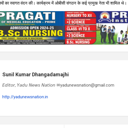
ं का स्वागत वंदन की। कार्यक्रम में ओबीसी संगठन के कई प्रमुख नेता भी शामिल थे।
Sunil Kumar Dhangadamajhi
𝘌𝘥𝘪𝘵𝘰𝘳, 𝘠𝘢𝘥𝘶 𝘕𝘦𝘸𝘴 𝘕𝘢𝘵𝘪𝘰𝘯 ✉yadunewsnation@gmail.com
http://yadunewsnation.in