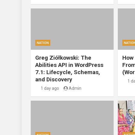
NATION
NATIO
Greg Ziółkowski: The
How 
Abilities API in WordPress
From
7.1: Lifecycle, Schemas,
(Wor
and Discovery
1 d
1 day ago
Admin