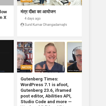
NATION
llow
मंत्र दीक्षा का आयोजन
n X
4 days ago
Sunil Kumar Dhangadamajhi
NATION
Gutenberg Times:
WordPress 7.1 is afoot,
Gutenberg 23.6, iframed
post editor, Abilities API,
Studio Code and more —