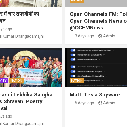
N
NATION
 में चार तपस्वीयों का
Open Channels FM: Fo
ंदन
Open Channels News o
@OCFMNews
ays ago
3 days ago
Admin
il Kumar Dhangadamajhi
VITY
NATION
NATION
handi Lekhika Sangha
Matt: Tesla Spyware
s Shravani Poetry
5 days ago
Admin
val
ays ago
il Kumar Dhangadamajhi