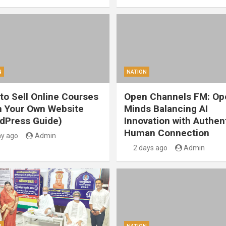
N
NATION
to Sell Online Courses
Open Channels FM: Op
 Your Own Website
Minds Balancing AI
dPress Guide)
Innovation with Authen
Human Connection
ay ago
Admin
2 days ago
Admin