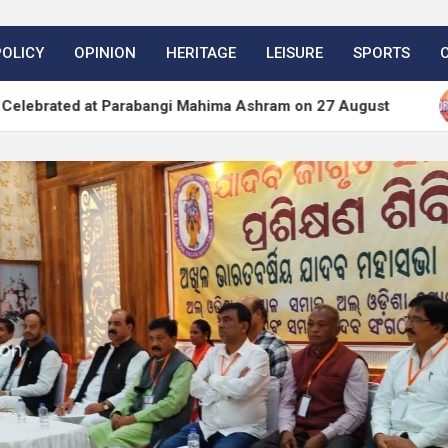
POLICY
OPINION
HERITAGE
LEISURE
SPORTS
at Parabangi Mahima Ashram on 27 August
WordPre