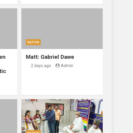
NATION
en
Matt: Gabriel Dawe
2 days ago
Admin
tic