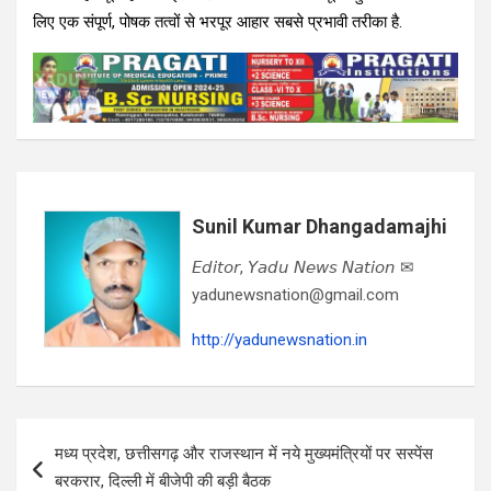
लिए एक संपूर्ण, पोषक तत्वों से भरपूर आहार सबसे प्रभावी तरीका है.
Sunil Kumar Dhangadamajhi
𝘌𝘥𝘪𝘵𝘰𝘳, 𝘠𝘢𝘥𝘶 𝘕𝘦𝘸𝘴 𝘕𝘢𝘵𝘪𝘰𝘯 ✉
yadunewsnation@gmail.com
http://yadunewsnation.in
Post
मध्य प्रदेश, छत्तीसगढ़ और राजस्थान में नये मुख्यमंत्रियों पर सस्पेंस
navigation
बरकरार, दिल्ली में बीजेपी की बड़ी बैठक