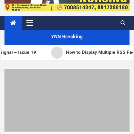
YNN Breaking
ssue 19
How to Display Multiple RSS Feeds on On