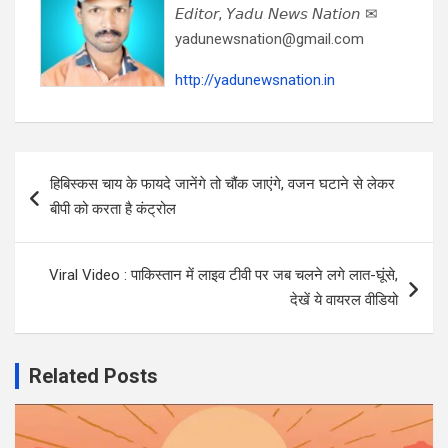
𝘌𝘥𝘪𝘵𝘰𝘳, 𝘠𝘢𝘥𝘶 𝘕𝘦𝘸𝘴 𝘕𝘢𝘵𝘪𝘰𝘯 ✉
yadunewsnation@gmail.com
http://yadunewsnation.in
Post
हिबिस्कस चाय के फायदे जानेंगे तो चौंक जाएंगे, वजन घटाने से लेकर
navigation
बीपी को करता है कंट्रोल
Viral Video : पाकिस्तान में लाइव टीवी पर जब चलने लगे लात-घूंसे,
देखें ये वायरल वीडियो
Related Posts