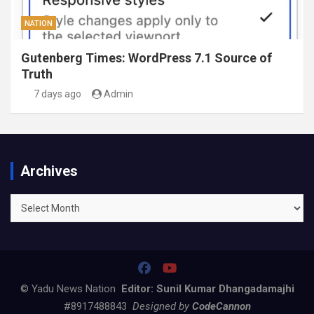
NATION
Gutenberg Times: WordPress 7.1 Source of
Truth
7 days ago
Admin
Archives
Archives
© Yadu News Nation
Editor: Sunil Kumar Dhangadamajhi
#8917488843
Designed by
CodeCannon