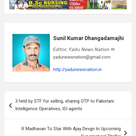
Sunil Kumar Dhangadamajhi
𝘌𝘥𝘪𝘵𝘰𝘳, 𝘠𝘢𝘥𝘶 𝘕𝘦𝘸𝘴 𝘕𝘢𝘵𝘪𝘰𝘯 ✉
yadunewsnation@gmail.com
http://yadunewsnation.in
Post
3 held by STF for selling, sharing OTP to Pakistani
navigation
Intelligence Operatives, ISI agents
R Madhavan To Star With Ajay Devgn In Upcoming