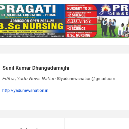
Sunil Kumar Dhangadamajhi
𝘌𝘥𝘪𝘵𝘰𝘳, 𝘠𝘢𝘥𝘶 𝘕𝘦𝘸𝘴 𝘕𝘢𝘵𝘪𝘰𝘯 ✉yadunewsnation@gmail.com
http://yadunewsnation.in