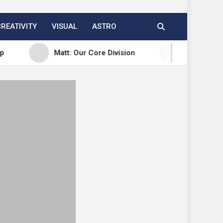
CREATIVITY
VISUAL
ASTRO
Matt: Our Core Division
Open Channels FM: Cr