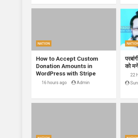
NATION
NATIO
How to Accept Custom
परबां
Donation Amounts in
को मन
WordPress with Stripe
22 
16 hours ago
Admin
Sun