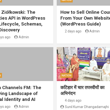
N
NATION
 Ziółkowski: The
How to Sell Online Cou
ities API in WordPress
From Your Own Websit
 Lifecycle, Schemas,
(WordPress Guide)
Discovery
2 days ago
Admin
ays ago
Admin
N
NATION
 Channels FM: The
कटिहार में चार तपस्वीयों का
ving Landscape of
अभिनंदन
al Identity and AI
4 days ago
ays ago
Admin
Sunil Kumar Dhangadamajhi