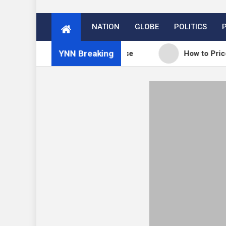
NATION
GLOBE
POLITICS
YNN Breaking
: WordPress 7.0.3 release
How to Price Your Onl