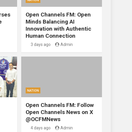
NATION
rses
Open Channels FM: Open
e
Minds Balancing AI
Innovation with Authentic
Human Connection
3 days ago
Admin
NATION
Open Channels FM: Follow
Open Channels News on X
@OCFMNews
4 days ago
Admin