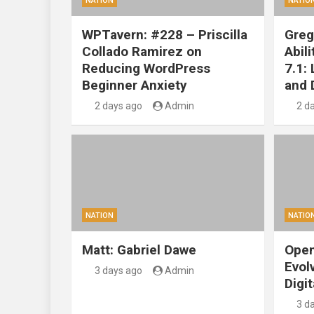
NATION
NATIO
WPTavern: #228 – Priscilla
Greg
Collado Ramirez on
Abil
Reducing WordPress
7.1:
Beginner Anxiety
and 
2 days ago
Admin
2 d
NATION
NATIO
Matt: Gabriel Dawe
Open
Evol
3 days ago
Admin
Digit
3 d