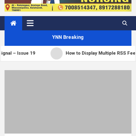
YNN Breaking
sue 19
How to Display Multiple RSS Feeds on On