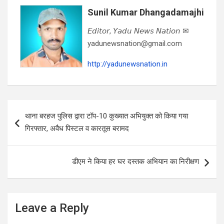
Sunil Kumar Dhangadamajhi
𝘌𝘥𝘪𝘵𝘰𝘳, 𝘠𝘢𝘥𝘶 𝘕𝘦𝘸𝘴 𝘕𝘢𝘵𝘪𝘰𝘯 ✉
yadunewsnation@gmail.com
http://yadunewsnation.in
Post
थाना बरहज पुलिस द्वारा टॉप-10 कुख्यात अभियुक्त को किया गया
navigation
गिरफ्तार, अवैध पिस्टल व कारतूस बरामद
डीएम ने किया हर घर दस्तक अभियान का निरीक्षण
Leave a Reply