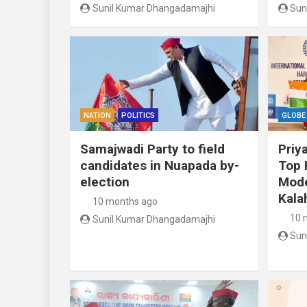
Sunil Kumar Dhangadamajhi
Sun
NATION
POLITICS
GLOBE
Samajwadi Party to field
Priy
candidates in Nuapada by-
Top 
election
Mode
Kala
10 months ago
10 
Sunil Kumar Dhangadamajhi
Sun