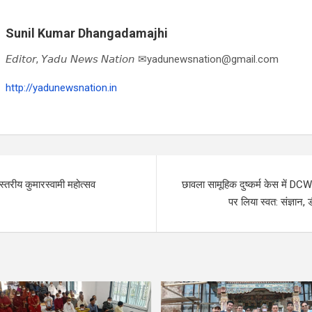
Sunil Kumar Dhangadamajhi
𝘌𝘥𝘪𝘵𝘰𝘳, 𝘠𝘢𝘥𝘶 𝘕𝘦𝘸𝘴 𝘕𝘢𝘵𝘪𝘰𝘯 ✉yadunewsnation@gmail.com
http://yadunewsnation.in
स्तरीय कुमारस्वामी महोत्सव
छावला सामूहिक दुष्कर्म केस में DCW 
पर लिया स्वत: संज्ञान, ड