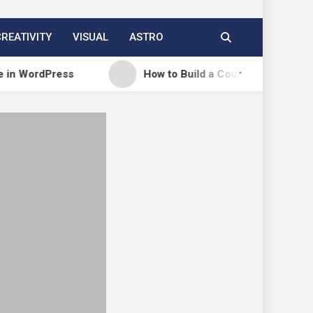
CREATIVITY
VISUAL
ASTRO
ss
How to Build a Course Membership Site (Recur