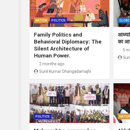
NATION
POLITICS
GLOBE
Family Politics and
आध्यात
Behavioral Diplomacy: The
का आ
Silent Architecture of
5 m
Human Power.
Sun
2 months ago
Sunil Kumar Dhangadamajhi
POLITICS
NATIO