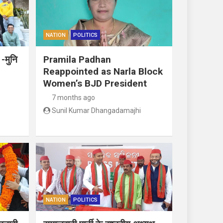
NATION
POLITICS
 -मुनि
Pramila Padhan
Reappointed as Narla Block
Women’s BJD President
7 months ago
Sunil Kumar Dhangadamajhi
NATION
POLITICS