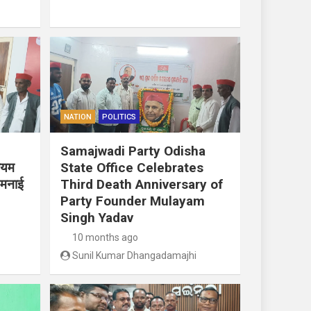
NATION
POLITICS
Samajwadi Party Odisha
लायम
State Office Celebrates
 मनाई
Third Death Anniversary of
Party Founder Mulayam
Singh Yadav
10 months ago
Sunil Kumar Dhangadamajhi