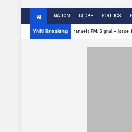
NATION
GLOBE
POLITICS
YNN Breaking
e
Open Channels FM: Signal – Issue 19