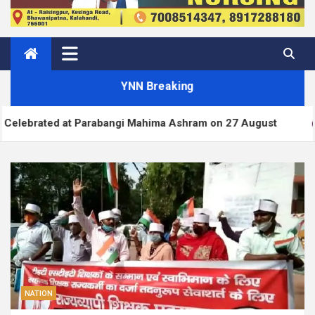
YNN Breaking
 at Parabangi Mahima Ashram on 27 August
WordP
NATION