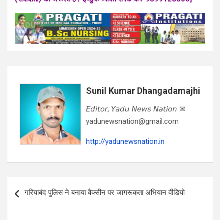
Sunil Kumar Dhangadamajhi
𝘌𝘥𝘪𝘵𝘰𝘳, 𝘠𝘢𝘥𝘶 𝘕𝘦𝘸𝘴 𝘕𝘢𝘵𝘪𝘰𝘯 ✉
yadunewsnation@gmail.com
http://yadunewsnation.in
Post
गरियाबंद पुलिस ने बनाया वैक्सीन पर जागरूकता अभियान वीडियो
navigation